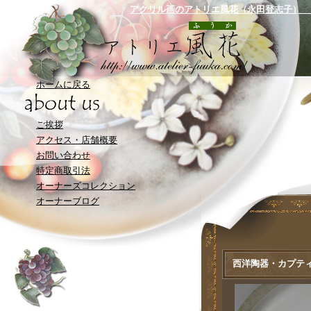
アクリル画のアトリエ風花（永田登志子） 
ホームに戻る
ご挨拶
アクセス・店舗概要
お問い合わせ
特定商取引法
オーナーズコレクション
オーナーブログ
西洋陶器・カプテ