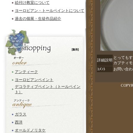
絵付け教室について
ヨーロピアン・トールペイントについて
過去の個展・生徒作品紹介
とってもす
詳細説明
カプティモ
ｺﾒﾝﾄ
お問い合わ
アンティーク
ヨーロピアンペイント
COPY
デコラティブペイント（トールペイン
ト）
ガラス
西洋
オールドノリタケ